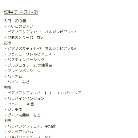
使用テキスト例
入門・初心者
・よいこのピアノ
・ピアノスタディ1〜3、オルガンピアノ1.2
・ぴあのどりーむ など
初級
・ピアノスタディ4〜7、オルガンピアノ3.4
・ツェルニーリトルピアニスト
・バスティンベーシック
・ブルグミュラー25の練習曲
・プレインベンション
・バーナム
・ハノン など
中級
・ピアノスタディレパートリーコレクションズ
・バッハインベンション
・ツェルニー30番
・ソナチネ
・ピアノ名曲集 など
上級
・バッハシンフォニア、平均律
・ソナタアルバム
・ショパンエチュード など