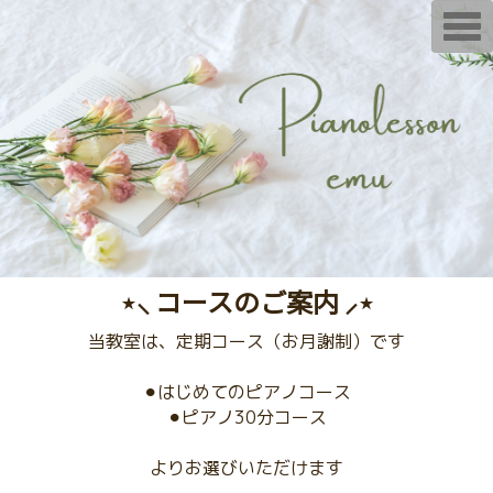
T
o
g
g
l
e
n
a
v
i
g
a
t
i
o
n
⋆⸜ コースのご案内 ⸝⋆
当教室は、定期コース（お月謝制）です
⚫︎はじめてのピアノコース
⚫︎ピアノ30分コース
よりお選びいただけます