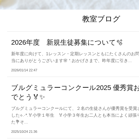
教室ブログ
2026年度 新規生徒募集について🫧
新年度に向けて、1レッスン・定期レッスンともにたくさんのお
当にありがとうございます🌸 ⁺.おかげさまで、昨年度に引き...
2026/01/14 22:47
ブルグミュラーコンクール2025 優秀賞
でとう🏅✨
ブルグミュラーコンクールにて、２名の生徒さんが優秀賞を受賞
した⟡.·*.🏅小学１年生 🏅小学３年生お二人とも本当によく頑張
た💐そ...
2025/10/24 21:36