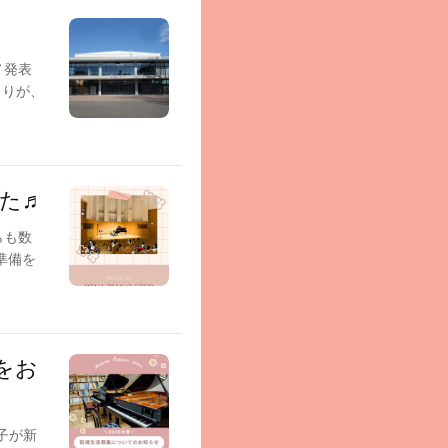
ノ発表
とりが、
た♬
らも数
準備を
をお
の子が新