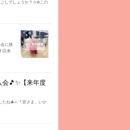
しでしょうか？⛄️❄️この
表会に挑
😊来
入会🎵✨【来年度
🎄⟡.·*.皆さま、いか