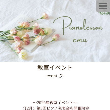
T
o
g
g
l
e
n
a
v
i
g
a
t
i
o
n
教室イベント
event ◡̈*
〜2026年教室イベント〜
〈12月〉第3回ピアノ発表会を開催決定