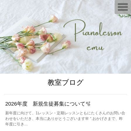
T
o
g
g
l
e
n
a
v
i
g
a
t
i
o
n
教室ブログ
2026年度 新規生徒募集について🫧
新年度に向けて、1レッスン・定期レッスンともにたくさんのお問い合
わせをいただき、本当にありがとうございます🌸 ⁺.おかげさまで、昨
年度に引き...