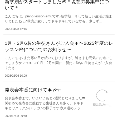
新学期がスタートしました🌸＊現在の募集枠につ
いて＊
こんにちは、piano lesson emuです♪新学期、そして新しい生活が始ま
りましたね ◡̈*環境が変わってドキドキしている方も、少しず...
2025/04/28 12:16
1月・2月6名の生徒さんがご入会🌷〜2025年度のレ
ッスン枠についてのお知らせ〜
こんにちは♪まだ寒い日が続いておりますが、皆さまお元気にお過ごし
でしょうか？⛄️❄️この1月・2月の間に、新たに6名の生徒さんがご入会
くださ...
2025/02/26 10:09
発表会本番に向けて🎄🎶✨
発表会本番まで、いよいよあと2週間となりました🎹
💓初めて発表会に挑戦する生徒さんも多く、ドキド
キとワクワクがいっぱいの様子です😊来週のレッ
ス...
2024/12/08 09:48