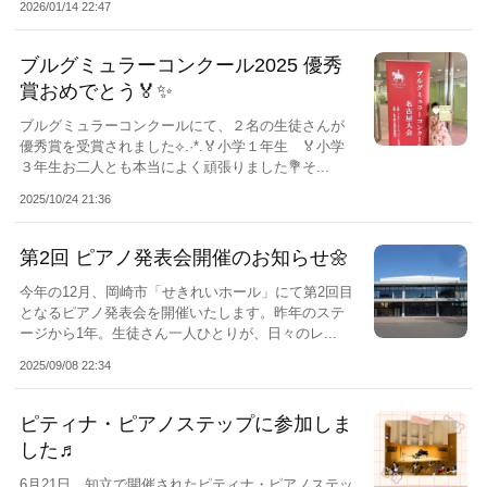
2026/01/14 22:47
ブルグミュラーコンクール2025 優秀
賞おめでとう🏅✨
ブルグミュラーコンクールにて、２名の生徒さんが
優秀賞を受賞されました⟡.·*.🏅小学１年生 🏅小学
３年生お二人とも本当によく頑張りました💐そ...
2025/10/24 21:36
第2回 ピアノ発表会開催のお知らせ🌼
今年の12月、岡崎市「せきれいホール」にて第2回目
となるピアノ発表会を開催いたします。昨年のステ
ージから1年。生徒さん一人ひとりが、日々のレ...
2025/09/08 22:34
ピティナ・ピアノステップに参加しま
した♬
6月21日、知立で開催されたピティナ・ピアノステッ