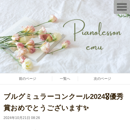
T
o
g
g
l
e
n
a
v
i
g
a
t
i
o
n
前のページ
一覧へ
次のページ
ブルグミュラーコンクール2024🎖️優秀
賞おめでとうございます✨
2024年10月21日 08:26