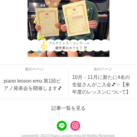
前のページ
次のページ
10月・11月に新たに4名の
piano lesson emu 第1回ピ
生徒さんがご入会🎵✨【来
アノ発表会を開催します🎵
年度のレッスンについて】
記事一覧を見る
copyright© 2023 Piano Lesson emu All Rights Reserved.